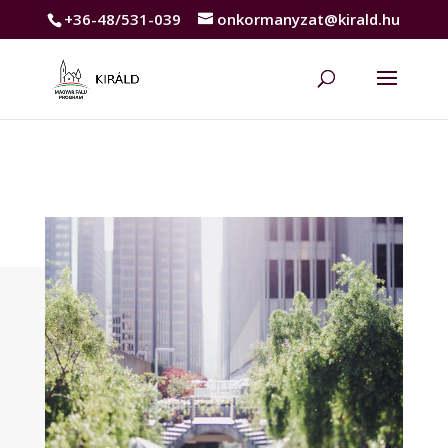
+36-48/531-039
onkormanyzat@kirald.hu