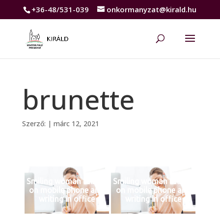
+36-48/531-039
onkormanyzat@kirald.hu
brunette
Szerző:
|
márc 12, 2021
Smiling woman talking
Smiling woman talking
on mobile phone and
on mobile phone and
writing in office
writing in office