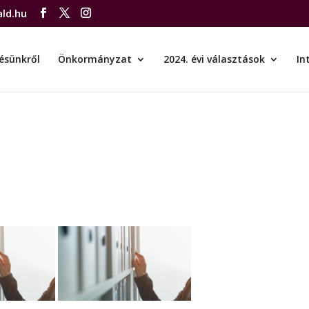
ld.hu
ésünkről
Önkormányzat
2024. évi választások
In