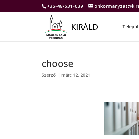
+36-48/531-039
onkormanyzat@kira
Települ
choose
Szerző:
|
márc 12, 2021